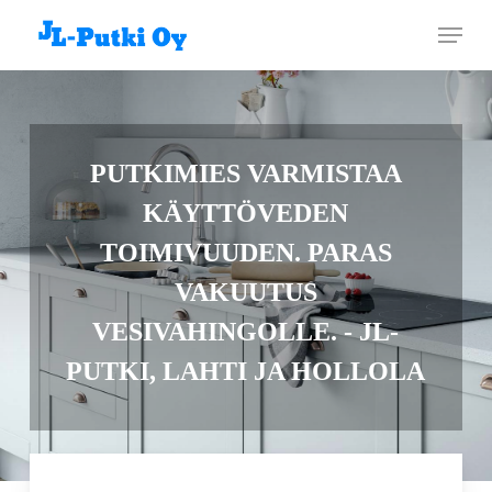
Skip
Menu
to
main
content
PUTKIMIES VARMISTAA
KÄYTTÖVEDEN
TOIMIVUUDEN. PARAS
VAKUUTUS
VESIVAHINGOLLE. - JL-
PUTKI, LAHTI JA HOLLOLA